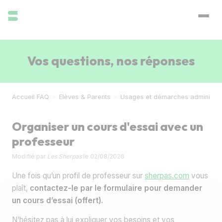
Vos questions, nos réponses
Accueil FAQ
>
Elèves & Parents
>
Usages et démarches administra
Organiser un cours d'essai avec un
professeur
Modifié par
Les Sherpas
le
02/08/2026
Une fois qu’un profil de professeur sur
sherpas.com
vous
plaît,
contactez-le par le formulaire pour demander
un cours d’essai (offert).
N’hésitez pas à lui expliquer vos besoins et vos